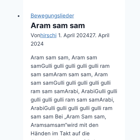
der
hat
Bewegungslieder
drei
Aram sam sam
Ecken
Von
hirschi
1. April 2024
27. April
2024
Aram sam sam, Aram sam
samGulli gulli gulli gulli gulli ram
sam samAram sam sam, Aram
sam samGulli gulli gulli gulli gulli
ram sam samArabi, ArabiGulli gulli
gulli gulli gulli ram sam samArabi,
ArabiGulli gulli gulli gulli gulli ram
sam sam Bei „Aram Sam sam,
Aramsamsam“wird mit den
Händen im Takt auf die