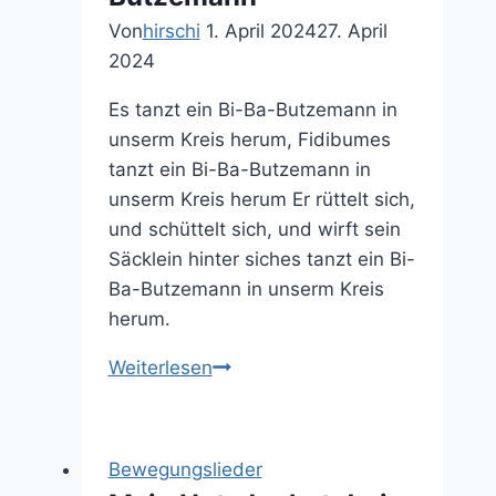
Von
hirschi
1. April 2024
27. April
2024
Es tanzt ein Bi-Ba-Butzemann in
unserm Kreis herum, Fidibumes
tanzt ein Bi-Ba-Butzemann in
unserm Kreis herum Er rüttelt sich,
und schüttelt sich, und wirft sein
Säcklein hinter siches tanzt ein Bi-
Ba-Butzemann in unserm Kreis
herum.
Es
Weiterlesen
tanzt
ein
Bi-
Bewegungslieder
Ba-