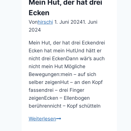
Mein Hut, der hat drei
Butzemann
Ecken
Von
hirschi
1. Juni 2024
1. Juni
2024
Mein Hut, der hat drei Eckendrei
Ecken hat mein HutUnd hätt er
nicht drei EckenDann wär’s auch
nicht mein Hut Mögliche
Bewegungen:mein – auf sich
selber zeigenHut – an den Kopf
fassendrei – drei Finger
zeigenEcken – Ellenbogen
berührennicht – Kopf schütteln
Mein
Weiterlesen
Hut,