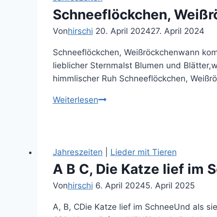
Schneeflöckchen, Weißr
Von
hirschi
20. April 2024
27. April 2024
Schneeflöckchen, Weißröckchenwann komm
lieblicher Sternmalst Blumen und Blätter,
himmlischer Ruh Schneeflöckchen, Weißr
Schneeflöckchen,
Weiterlesen
Weißröckchen
Jahreszeiten
|
Lieder mit Tieren
A B C, Die Katze lief im
Von
hirschi
6. April 2024
5. April 2025
A, B, CDie Katze lief im SchneeUnd als si