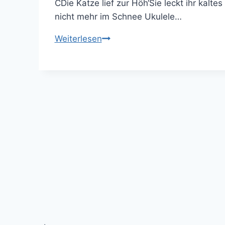
CDie Katze lief zur Höh‘Sie leckt ihr kalt
nicht mehr im Schnee Ukulele…
A
Weiterlesen
B
C,
Die
Katze
lief
im
Schnee