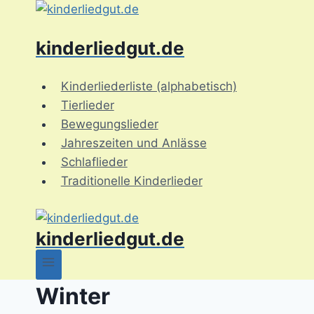
Zum
Inhalt
kinderliedgut.de
springen
Kinderliederliste (alphabetisch)
Tierlieder
Bewegungslieder
Jahreszeiten und Anlässe
Schlaflieder
Traditionelle Kinderlieder
kinderliedgut.de
Winter