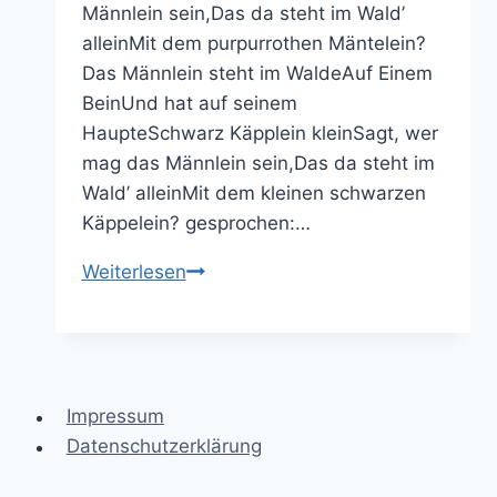
Männlein sein,Das da steht im Wald’
alleinMit dem purpurrothen Mäntelein?
Das Männlein steht im WaldeAuf Einem
BeinUnd hat auf seinem
HaupteSchwarz Käpplein kleinSagt, wer
mag das Männlein sein,Das da steht im
Wald’ alleinMit dem kleinen schwarzen
Käppelein? gesprochen:…
Ein
Weiterlesen
Männlein
steht
im
Walde
Impressum
Datenschutzerklärung