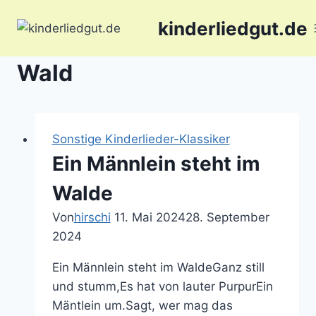
Zum
kinderliedgut.de
Inhalt
springen
Wald
Sonstige Kinderlieder-Klassiker
Ein Männlein steht im
Walde
Von
hirschi
11. Mai 2024
28. September
2024
Ein Männlein steht im WaldeGanz still
und stumm,Es hat von lauter PurpurEin
Mäntlein um.Sagt, wer mag das