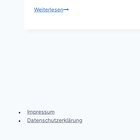
Leise
Weiterlesen
rieselt
der
Schnee
Impressum
Datenschutzerklärung