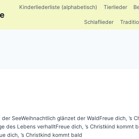
Kinderliederliste (alphabetisch)
Tierlieder
B
de
Schlaflieder
Traditi
egt der SeeWeihnachtlich glänzet der WaldFreue dich, ’s C
des Lebens verhalltFreue dich, ’s Christkind kommt bal
eue dich, ’s Christkind kommt bald