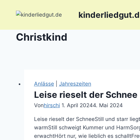
Zum
Inhalt
kinderliedgut.
springen
Christkind
Anlässe
|
Jahreszeiten
Leise rieselt der Schnee
Von
hirschi
1. April 2024
4. Mai 2024
Leise rieselt der SchneeStill und starr li
warmStill schweigt Kummer und HarmSorge 
erwachtHört nur, wie lieblich es schalltFr