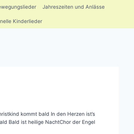
ewegungslieder
Jahreszeiten und Anlässe
onelle Kinderlieder
hristkind kommt bald In den Herzen ist’s
d Bald ist heilige NachtChor der Engel